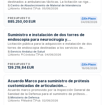
destinados a ambulancias tácticas. La licitación se rige
Centro de Abastecimiento de Material de Intendencia
conforme a la Ley de Contratos del Sector Público y está
Abierto
·
Madrid
·
Pub.
05/08/2026
sujeta a los requisitos de capacidad, solvencia económica,
financiera y técnica de los licitadores. Los bienes objeto del
suministro cumplen con las características técnicas
PRESUPUESTO
En Plazo
885.250,00 EUR
establecidas en el pliego de prescripciones técnicas
04/09/2026
particulares, y la adjudicación se realizará conforme a los
criterios establecidos en la documentación de la
convocatoria.
Suministro e instalación de dos torres de
endoscopia para neurocirugía y
otorrinolaringología del Hospital Reina Sofía de
Licitación pública para la adquisición e instalación de dos
torres de endoscopia destinadas a los servicios de
Córdoba
Servicio Andaluz de Salud
neurocirugía y otorrinolaringología del Hospital Reina Sofía
Abierto
·
Córdoba
·
Pub.
04/08/2026
de Córdoba. El Servicio Andaluz de Salud licita este
suministro de equipamiento médico especializado, que
incluye tanto el suministro de los sistemas de endoscopia
PRESUPUESTO
En Plazo
139.219,84 EUR
como los servicios de instalación y puesta en funcionamiento
19/08/2026
en los quirófanos del centro sanitario cordobés.
Acuerdo Marco para suministro de prótesis
customizadas de articulación
temporomandibular en cirugía oral y
Acuerdo marco promovido por la Inspección General de
Sanidad de la Defensa para el suministro de prótesis
maxilofacial del Ministerio de Defensa
Ministerio de Defensa
customizadas de articulación temporomandibular destinadas
Abierto
·
Madrid
·
Pub.
02/08/2026
a procedimientos de cirugía oral y maxilofacial. El contrato,