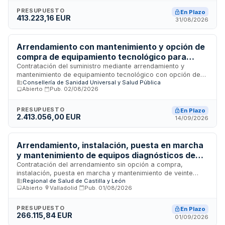
tramitado mediante procedimiento abierto conforme a la Ley
de Contratos del Sector Público, establece las condiciones
PRESUPUESTO
En Plazo
413.223,16 EUR
generales que regirán los futuros contratos de suministro
31/08/2026
derivados del acuerdo durante su período de vigencia,
incluyendo requisitos de calidad, formación del personal
sanitario y actualización tecnológica.
Arrendamiento con mantenimiento y opción de
compra de equipamiento tecnológico para
servicios clínicos del Hospital General
Contratación del suministro mediante arrendamiento y
mantenimiento de equipamiento tecnológico con opción de
Universitario de Castellón
Consellería de Sanidad Universal y Salud Pública
compra final, destinado a los servicios de oftalmología,
Abierto
·
Pub.
02/08/2026
neumología, digestivo, unidad de cuidados intensivos,
anestesia y urgencias del Hospital General Universitario de
Castellón. El contrato se regirá por las disposiciones de la
PRESUPUESTO
En Plazo
2.413.056,00 EUR
Ley de Contratos del Sector Público y se adjudicará
14/09/2026
mediante procedimiento abierto, requiriendo la presentación
de documentación administrativa, técnica y económica en
sobres electrónicos diferenciados.
Arrendamiento, instalación, puesta en marcha
y mantenimiento de equipos diagnósticos de
monitorización sanitaria digital para atención
Contratación del arrendamiento sin opción a compra,
instalación, puesta en marcha y mantenimiento de veinte
primaria de la Gerencia Regional de Salud de
Regional de Salud de Castilla y León
equipos diagnósticos de monitorización sanitaria digital en
Castilla y León
Abierto
·
Valladolid
·
Pub.
01/08/2026
formato de fácil transporte, con integración de datos en la
historia clínica electrónica para la atención en el ámbito de
atención primaria de la Gerencia Regional de Salud de
PRESUPUESTO
En Plazo
266.115,84 EUR
Castilla y León. El servicio incluye la prestación técnica
01/09/2026
mediante un equipo de trabajo mínimo con profesionales