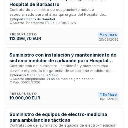
Hospital de Barbastro
Contrato de suministro de equipamiento médico
especializado para el área quirúrgica del Hospital de
Departamento de Sanidad
Barbastro. Se prevé la adquisición de lámparas quirúrgicas
Abierto
·
Barbastro
·
Pub.
05/08/2026
específicamente diseñadas para uso en quirófano, mediante
procedimiento abierto con varios criterios de adjudicación.
La tramitación se realiza a través de plataformas
PRESUPUESTO
En Plazo
112.396,70 EUR
electrónicas de contratación pública.
20/08/2026
Suministro con instalación y mantenimiento de
sistema medidor de radiación para Hospital
Universitario de Gran Canaria Dr. Negrín
Contratación del suministro, instalación y mantenimiento
durante el período de garantía de un sistema medidor de
Servicio Canario de la Salud
radiación destinado a la Dirección Gerencia del Hospital
Abierto simplificado
·
Las palmas de gran canaria
·
Universitario de Gran Canaria Dr. Negrín. El contrato incluye la
Pub.
05/08/2026
entrega del equipo en el almacén general del hospital, su
instalación en las dependencias correspondientes y el
PRESUPUESTO
En Plazo
mantenimiento durante la garantía. La ejecución debe
19.000,00 EUR
19/08/2026
completarse en un plazo máximo de tres meses desde la
formalización del contrato.
Suministro de equipos de electro-medicina
para ambulancias tácticas
Contratación del suministro de equipos de electro-medicina