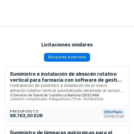
Licitaciones similares
Búsqueda avanzada
Suministro e instalación de almacén rotativo
vertical para farmacia con software de gestión
en el Hospital de Tomelloso
Contratación de suministro e instalación de un nuevo
almacén rotativo vertical automatizado destinado al servicio
Servicio de Salud de Castilla La Mancha (SESCAM)
de farmacia del Hospital de Tomelloso, incluyendo el
Abierto simplificado
·
Miguelturra
·
Pub.
05/08/2026
software de gestión del sistema. El contrato comprende
asimismo la retirada y desmantelamiento del equipo
existente. Se trata de un contrato administrativo de suministro
PRESUPUESTO
En Plazo
98.763,00 EUR
tramitado mediante procedimiento abierto simplificado
24/08/2026
conforme a la Ley de Contratos del Sector Público.
Suministro de lámparas quirúrgicas para el