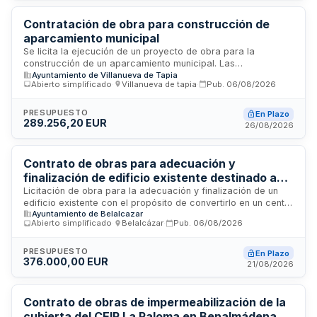
Contratación de obra para construcción de
aparcamiento municipal
Se licita la ejecución de un proyecto de obra para la
construcción de un aparcamiento municipal. Las
Ayuntamiento de Villanueva de Tapia
prestaciones comprenden trabajos de demolición,
Abierto simplificado
·
Villanueva de tapia
·
Pub.
06/08/2026
movimiento de tierras, pavimentación, asfaltado, obras de
saneamiento, drenaje y instalación de sistemas de
alumbrado y señalización. El contrato se adjudicará al precio
PRESUPUESTO
En Plazo
289.256,20 EUR
más bajo ofertado, siendo éste invariable durante su
26/08/2026
vigencia. La obra constituye una única unidad funcional que
no puede dividirse en lotes por exigencias técnicas de
coordinación.
Contrato de obras para adecuación y
finalización de edificio existente destinado a
centro de día en Belalcázar
Licitación de obra para la adecuación y finalización de un
edificio existente con el propósito de convertirlo en un centro
Ayuntamiento de Belalcazar
de día en Belalcázar. El proyecto está financiado mediante
Abierto simplificado
·
Belalcázar
·
Pub.
06/08/2026
fondos del Mecanismo de Recuperación y Resiliencia de la
Unión Europea a través del Plan Next Generation. Las obras
incluyen los trabajos necesarios para adecuar la
PRESUPUESTO
En Plazo
376.000,00 EUR
infraestructura al nuevo modelo de cuidados de larga
21/08/2026
duración para personas mayores y personas con
discapacidad. El procedimiento de contratación es abierto
simplificado con tramitación urgente.
Contrato de obras de impermeabilización de la
cubierta del CEIP La Paloma en Benalmádena