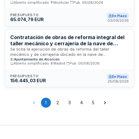
Abierto simplificado
·
Montclar
·
Pub.
05/08/2026
mediante micropilones y recalce de cimientos en este
edificio histórico de mampostería de piedra, con
fonamentación profunda y cobertura de voltes del mismo
PRESUPUESTO
En Plazo
65.074,79 EUR
material.
03/09/2026
Contratación de obras de reforma integral del
taller mecánico y cerrajería de la nave de
mantenimiento municipal
Se licita la ejecución de obras de reforma del taller
mecánico y de cerrajería ubicado en la nave de
Ayuntamiento de Alcorcón
mantenimiento municipal. El proyecto técnico, redactado por
Abierto simplificado
·
Madrid
·
Pub.
05/08/2026
arquitecto profesional colegiado, define los trabajos a
realizar de manera integral sin división en lotes, asegurando
la correcta ejecución técnica de todas las fases. La
PRESUPUESTO
En Plazo
156.445,03 EUR
dirección facultativa de las obras corre a cargo del
25/08/2026
profesional que redactó el proyecto. El contrato se ejecutará
bajo sistema de precio a tanto alzado conforme al
presupuesto detallado y mediciones establecidas en la
documentación técnica del proyecto.
1
2
3
4
5