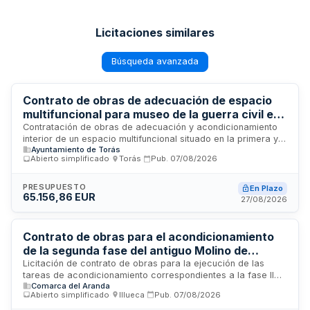
Licitaciones similares
Búsqueda avanzada
Contrato de obras de adecuación de espacio
multifuncional para museo de la guerra civil en
Torás
Contratación de obras de adecuación y acondicionamiento
interior de un espacio multifuncional situado en la primera y
Ayuntamiento de Torás
segunda planta de un edificio municipal para albergar salas
Abierto simplificado
·
Torás
·
Pub.
07/08/2026
de exposiciones dedicadas a la guerra civil española desde
una perspectiva histórica. El Ayuntamiento de Torás licita
estas obras de albañilería y construcción mediante
PRESUPUESTO
En Plazo
65.156,86 EUR
procedimiento abierto simplificado, financiadas por una
27/08/2026
ayuda del Instituto Valenciano de Competitividad Empresarial.
Contrato de obras para el acondicionamiento
de la segunda fase del antiguo Molino de
Sestrica
Licitación de contrato de obras para la ejecución de las
tareas de acondicionamiento correspondientes a la fase II
Comarca del Aranda
del antiguo Molino de Sestrica, conforme al proyecto
Abierto simplificado
·
Illueca
·
Pub.
07/08/2026
aprobado por la Administración. Las obras serán