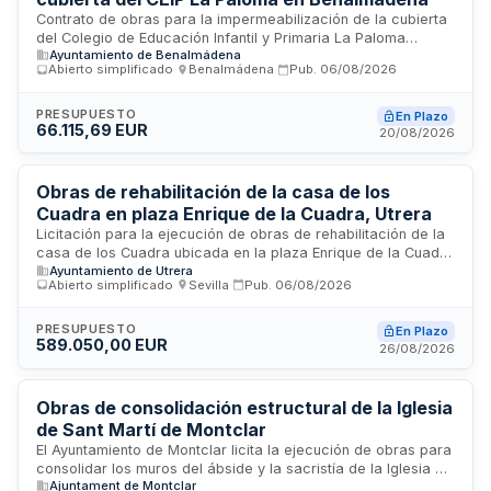
Contrato de obras para la impermeabilización de la cubierta
del Colegio de Educación Infantil y Primaria La Paloma
Ayuntamiento de Benalmádena
ubicado en el municipio de Benalmádena. El contrato se rige
Abierto simplificado
·
Benalmádena
·
Pub.
06/08/2026
conforme a la Ley de Contratos del Sector Público y
contempla todas las fases de ejecución: desde la
comprobación del replanteo, el programa de trabajo, la
PRESUPUESTO
En Plazo
66.115,69 EUR
dirección e inspección de obra, hasta la recepción final y
20/08/2026
plazo de garantía. El presupuesto base de licitación y sus
condiciones técnicas, económicas y de ejecución se
detallan en los anexos correspondientes del pliego.
Obras de rehabilitación de la casa de los
Cuadra en plaza Enrique de la Cuadra, Utrera
Licitación para la ejecución de obras de rehabilitación de la
casa de los Cuadra ubicada en la plaza Enrique de la Cuadra
Ayuntamiento de Utrera
número 8 de Utrera, Sevilla. El proyecto comprende la fase 0
Abierto simplificado
·
Sevilla
·
Pub.
06/08/2026
y fase 1 parcial de las actuaciones de rehabilitación del
inmueble, cofinanciado por la Diputación de Sevilla a través
del Programa de Cooperación General del Plan Provincial
PRESUPUESTO
En Plazo
589.050,00 EUR
Más Sevilla. Se regula el régimen de ejecución del contrato
26/08/2026
incluyendo condiciones de carácter social, ético y
medioambiental, así como prescripciones técnicas, de
seguridad y plazos de ejecución.
Obras de consolidación estructural de la Iglesia
de Sant Martí de Montclar
El Ayuntamiento de Montclar licita la ejecución de obras para
consolidar los muros del ábside y la sacristía de la Iglesia de
Ajuntament de Montclar
Sant Martí. Los trabajos comprenden refuerzos estructurales