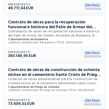
supervisadas por la dirección facultativa del órgano de
contratación, que ejercerá las funciones de responsable del
PRESUPUESTO
En Plazo
49.717,44 EUR
contrato con facultades de inspección, comprobación y
21/08/2026
vigilancia de la correcta realización de la prestación.
Contrato de obras para la recuperación
funcional e histórica del Patio de Armas del
Castillo-Alcazaba de Bujalance
Contratación de obras de recuperación funcional e histórica
del Patio de Armas del Castillo-Alcazaba de Bujalance. El
Ayuntamiento de Bujalance
procedimiento de selección es abierto simplificado
Abierto simplificado
·
Bujalance
·
Pub.
06/08/2026
conforme a la Ley de Contratos del Sector Público. Las
prestaciones incluyen trabajos de excavación, movimiento
de tierras, mampostería y construcción en monumentos
PRESUPUESTO
En Plazo
360.148,95 EUR
históricos. El contrato no se divide en lotes por dificultades
26/08/2026
técnicas en su ejecución independiente.
Contrato de obras de construcción de ochenta
nichos en el cementerio Santo Cristo de Priego
de Córdoba
Licitación de obras administrativas para la construcción de
ochenta nichos en el cementerio denominado Santo Cristo
Ayuntamiento de Priego de Córdoba
ubicado en la ciudad de Priego de Córdoba. El contrato se
Abierto simplificado
·
Priego de córdoba
·
Pub.
06/08/2026
regirá por la Ley de Contratos del Sector Público y
comprende la ejecución completa de las prestaciones
conforme a las especificaciones técnicas del proyecto. Las
PRESUPUESTO
En Plazo
73.409,02 EUR
ofertas deben ajustarse al presupuesto base establecido,
26/08/2026
siendo automáticamente desechadas las que lo superen.