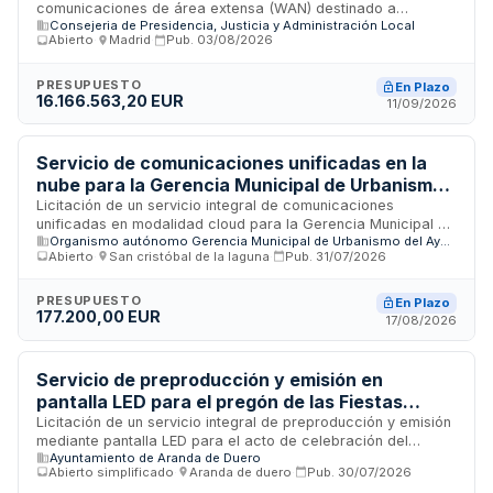
comunicaciones de área extensa (WAN) destinado a
Consejeria de Presidencia, Justicia y Administración Local
proporcionar conectividad escalable y gestionada
Abierto
·
Madrid
·
Pub.
03/08/2026
veinticuatro horas diarios a centros educativos de la
Comunidad de Madrid. El servicio incluye implantación,
operación y mantenimiento de infraestructuras de red,
PRESUPUESTO
En Plazo
16.166.563,20 EUR
equipamiento hardware y software, así como todas las
11/09/2026
actividades de ingeniería, canalización y puesta en marcha
necesarias para garantizar continuidad operativa alineada
con la evolución tecnológica del ecosistema educativo.
Servicio de comunicaciones unificadas en la
nube para la Gerencia Municipal de Urbanismo
de La Laguna
Licitación de un servicio integral de comunicaciones
unificadas en modalidad cloud para la Gerencia Municipal de
Organismo autónomo Gerencia Municipal de Urbanismo del Ayuntamiento de San Cristóbal de la Laguna
Urbanismo de La Laguna. El contrato comprende centralita
Abierto
·
San cristóbal de la laguna
·
Pub.
31/07/2026
virtual en la nube con telefonía IP, servicio de telefonía móvil
con tarifa plana nacional, líneas de acceso a Internet
redundante de alta disponibilidad mediante fibra óptica, y
PRESUPUESTO
En Plazo
177.200,00 EUR
soporte técnico continuo. Se requiere cumplimiento del
17/08/2026
Esquema Nacional de Seguridad en nivel medio y normativa
específica de telecomunicaciones y seguridad de redes.
Servicio de preproducción y emisión en
pantalla LED para el pregón de las Fiestas
Patronales del Ayuntamiento de Aranda de
Licitación de un servicio integral de preproducción y emisión
mediante pantalla LED para el acto de celebración del
Duero
Ayuntamiento de Aranda de Duero
pregón anunciador de las Fiestas Patronales del
Abierto simplificado
·
Aranda de duero
·
Pub.
30/07/2026
Ayuntamiento de Aranda de Duero. El servicio incluye