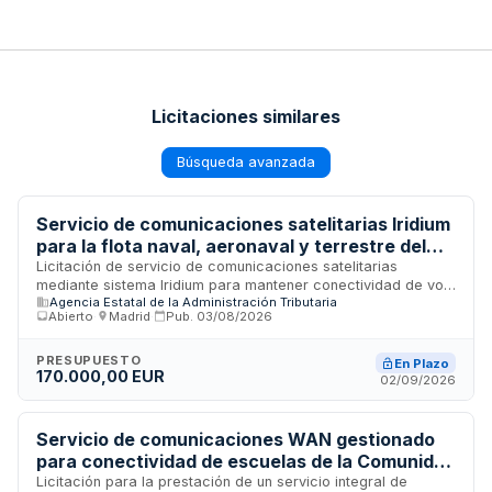
Licitaciones similares
Búsqueda avanzada
Servicio de comunicaciones satelitarias Iridium
para la flota naval, aeronaval y terrestre del
Departamento de Aduanas e II.EE. de la AEAT
Licitación de servicio de comunicaciones satelitarias
mediante sistema Iridium para mantener conectividad de voz,
Agencia Estatal de la Administración Tributaria
mensajería y datos en la flota marítima, helicópteros y
Abierto
·
Madrid
·
Pub.
03/08/2026
equipos terrestres del Departamento de Aduanas e II.EE. de
la Agencia Estatal de Administración Tributaria. El servicio es
imprescindible para garantizar comunicaciones seguras y
PRESUPUESTO
En Plazo
170.000,00 EUR
ágiles entre medios navales y terrestres en operaciones de
02/09/2026
represión de delitos de contrabando, estupefacientes y
géneros prohibidos.
Servicio de comunicaciones WAN gestionado
para conectividad de escuelas de la Comunidad
de Madrid
Licitación para la prestación de un servicio integral de