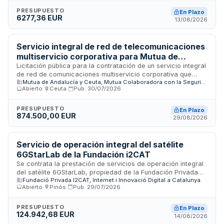
grabación en alta definición con múltiples cámaras,
tratamiento audiovisual profesional y entrega de copias en
PRESUPUESTO
En Plazo
6277,36 EUR
soporte digital. Se desarrollará en el ejercicio 2026 con
13/08/2026
posibilidad de prórroga anual.
Servicio integral de red de telecomunicaciones
multiservicio corporativa para Mutua de
Andalucía y de Ceuta
Licitación pública para la contratación de un servicio integral
de red de comunicaciones multiservicio corporativa que
Mutua de Andalucía y Ceuta, Mutua Colaboradora con la Seguridad Social nº 115
proporcione servicios de datos, telefonía IP,
Abierto
·
Ceuta
·
Pub.
30/07/2026
videoconferencia e imagen a los centros de Mutua de
Andalucía y de Ceuta. El contrato incluye
telecomunicaciones, colaboración, ciberseguridad y
PRESUPUESTO
En Plazo
874.500,00 EUR
mantenimiento sobre la infraestructura informática de la
29/08/2026
entidad. La duración del contrato es de veinticuatro meses,
con procedimiento abierto y licitación electrónica. La
adjudicación se realizará conforme a criterios objetivos y
Servicio de operación integral del satélite
subjetivos de valoración técnica y económica.
6GStarLab de la Fundación i2CAT
Se contrata la prestación de servicios de operación integral
del satélite 6GStarLab, propiedad de la Fundación Privada
Fundació Privada I2CAT, Internet i Innovació Digital a Catalunya
i2CAT. El contrato abarca las tareas de operación,
Abierto
·
Pinós
·
Pub.
29/07/2026
supervisión, control y soporte técnico del satélite en órbita,
incluyendo la planificación de contactos con estaciones de
tierra, envío de telecomandos, recepción y análisis de
PRESUPUESTO
En Plazo
124.942,68 EUR
telemetría, seguimiento del estado de salud, gestión del
14/08/2026
apuntamiento de la carga útil, detección y resolución de