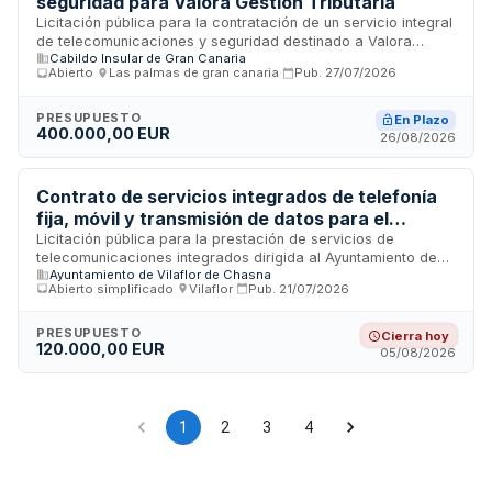
seguridad para Valora Gestión Tributaria
Licitación pública para la contratación de un servicio integral
de telecomunicaciones y seguridad destinado a Valora
Cabildo Insular de Gran Canaria
Gestión Tributaria, organismo con sede en Las Palmas de
Abierto
·
Las palmas de gran canaria
·
Pub.
27/07/2026
Gran Canaria. El contrato comprende la provisión,
instalación, mantenimiento y gestión de infraestructuras de
telecomunicaciones, sistemas de comunicaciones
PRESUPUESTO
En Plazo
400.000,00 EUR
avanzadas y soluciones de seguridad física y electrónica
26/08/2026
necesarias para el funcionamiento operativo de la entidad. El
presupuesto estimado asciende a doscientos cuarenta mil
euros, e incluye tanto equipamiento como servicios de
Contrato de servicios integrados de telefonía
soporte técnico y vigilancia integral.
fija, móvil y transmisión de datos para el
Ayuntamiento de Vilaflor de Chasna
Licitación pública para la prestación de servicios de
telecomunicaciones integrados dirigida al Ayuntamiento de
Ayuntamiento de Vilaflor de Chasna
Vilaflor de Chasna. Comprende la provisión de servicios de
Abierto simplificado
·
Vilaflor
·
Pub.
21/07/2026
telefonía fija y transmisión de datos, así como telefonía móvil
y transmisión de datos móviles con servicios de valor
añadido e internet corporativo. El contrato se estructura en
PRESUPUESTO
Cierra hoy
120.000,00 EUR
dos lotes diferenciados y requiere la garantía de
05/08/2026
funcionalidad completa en todas las sedes municipales,
incluyendo mantenimiento, nuevas altas, alquiler de equipos y
cuotas de terminales.
1
2
3
4