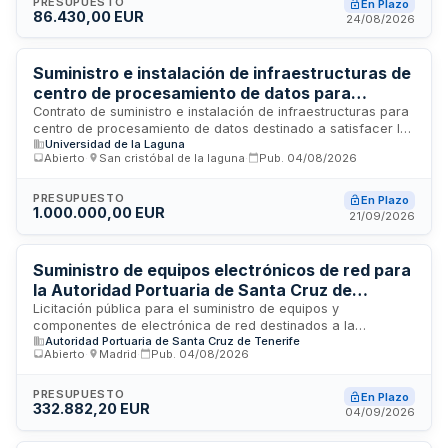
en el pliego de prescripciones técnicas particulares.
PRESUPUESTO
En Plazo
86.430,00 EUR
24/08/2026
Suministro e instalación de infraestructuras de
centro de procesamiento de datos para
servicios de tecnología de la información de la
Contrato de suministro e instalación de infraestructuras para
centro de procesamiento de datos destinado a satisfacer las
Universidad de La Laguna
Universidad de la Laguna
necesidades tecnológicas de la Universidad de La Laguna. El
Abierto
·
San cristóbal de la laguna
·
Pub.
04/08/2026
contrato incluye la adquisición de equipos y componentes
informáticos, así como servicios de soporte técnico in situ.
La ejecución se estructura conforme a lo especificado en el
PRESUPUESTO
En Plazo
1.000.000,00 EUR
pliego de prescripciones técnicas, pudiendo fraccionarse en
21/09/2026
lotes según se determine en la documentación técnica
particular. El régimen jurídico aplicable corresponde a
contratación administrativa de suministros.
Suministro de equipos electrónicos de red para
la Autoridad Portuaria de Santa Cruz de
Tenerife
Licitación pública para el suministro de equipos y
componentes de electrónica de red destinados a la
Autoridad Portuaria de Santa Cruz de Tenerife
Autoridad Portuaria de Santa Cruz de Tenerife. El contrato se
Abierto
·
Madrid
·
Pub.
04/08/2026
rige por la Ley 9/2017 de Contratos del Sector Público y
contempla la posible división en lotes con criterios de
adjudicación específicos. Las proposiciones se evaluarán
PRESUPUESTO
En Plazo
332.882,20 EUR
conforme a los criterios establecidos en el cuadro de
04/09/2026
características del pliego, pudiendo incluirse tanto criterios
evaluables mediante fórmulas como aspectos no