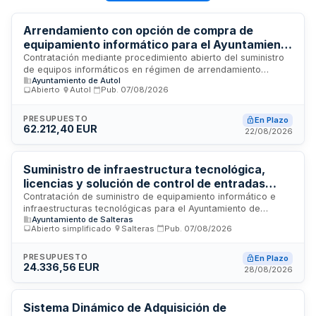
Arrendamiento con opción de compra de
equipamiento informático para el Ayuntamiento
de Autol
Contratación mediante procedimiento abierto del suministro
de equipos informáticos en régimen de arrendamiento
Ayuntamiento de Autol
operativo con opción de compra para el Ayuntamiento de
Abierto
·
Autol
·
Pub.
07/08/2026
Autol. El contrato incluye las prestaciones de transporte,
instalación, configuración, puesta en funcionamiento,
migración de datos, mantenimiento integral, monitorización,
PRESUPUESTO
En Plazo
62.212,40 EUR
soporte técnico, formación inicial, gestión de incidencias,
22/08/2026
reposición de equipos averiados y actualización tecnológica
durante un período de sesenta meses.
Suministro de infraestructura tecnológica,
licencias y solución de control de entradas
para el Ayuntamiento de Salteras
Contratación de suministro de equipamiento informático e
infraestructuras tecnológicas para el Ayuntamiento de
Ayuntamiento de Salteras
Salteras, incluyendo sistemas de alimentación ininterrumpida,
Abierto simplificado
·
Salteras
·
Pub.
07/08/2026
equipos PC, switches de comunicaciones, licencias de
sistemas operativos y una solución TIC especializada en
control y venta de entradas de eventos. El contrato tiene por
PRESUPUESTO
En Plazo
24.336,56 EUR
finalidad mejorar los medios tecnológicos municipales y
28/08/2026
reforzar la eficacia de los servicios públicos. Se financia
mediante subvención de la Diputación Provincial de Sevilla en
el marco del Programa Sevilla Digital para Entidades Locales.
Sistema Dinámico de Adquisición de