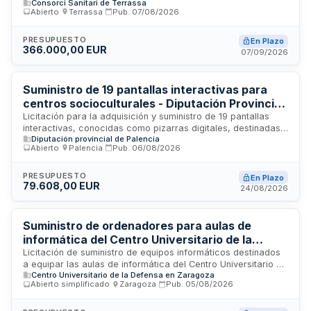
Consorci Sanitari de Terrassa
informáticos destinados a la renovación y ampliación del
Abierto
·
Terrassa
·
Pub.
07/08/2026
parque tecnológico del Consorcio Sanitario de Terrassa. La
actuación busca garantizar una actualización tecnológica
que permita una prestación eficiente de los servicios
PRESUPUESTO
En Plazo
366.000,00 EUR
asistenciales y administrativos, contribuyendo a la mejora de
07/09/2026
la calidad asistencial y optimización de recursos disponibles.
Se sustituye equipamiento informático obsoleto mediante
procedimiento abierto y trámite ordinario.
Suministro de 19 pantallas interactivas para
centros socioculturales - Diputación Provincial
de Palencia
Licitación para la adquisición y suministro de 19 pantallas
interactivas, conocidas como pizarras digitales, destinadas
Diputación provincial de Palencia
a equipar centros socioculturales ubicados en el área
Abierto
·
Palencia
·
Pub.
06/08/2026
funcional Vega Valdavia de Palencia. El proyecto forma parte
del Plan de Actuación Integrado municipal y recibe
cofinanciación europea a través del Fondo Europeo de
PRESUPUESTO
En Plazo
79.608,00 EUR
Desarrollo Regional para el período de programación 2021-
24/08/2026
2027. Incluye la instalación, puesta en funcionamiento y
garantía de los equipos.
Suministro de ordenadores para aulas de
informática del Centro Universitario de la
Defensa de la Academia General Militar
Licitación de suministro de equipos informáticos destinados
a equipar las aulas de informática del Centro Universitario de
Centro Universitario de la Defensa en Zaragoza
la Defensa de la Academia General Militar. El contrato
Abierto simplificado
·
Zaragoza
·
Pub.
05/08/2026
comprende la adquisición, entrega y transporte de los
ordenadores según las especificaciones técnicas definidas