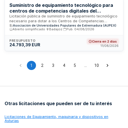
cuantificables.
Suministro de equipamiento tecnológico para
centros de competencias digitales del
programa Espacios Digitalex de AUPEX
Licitación pública de suministro de equipamiento tecnológico
necesario para dotar a los Centros de Competencias
Asociación de Universidades Populares de Extremadura (AUPEX)
Digitales dentro del programa Espacios Digitalex. La
Abierto simplificado
·
Badajoz
·
Pub.
04/08/2026
Asociación de Universidades Populares de Extremadura
requiere la adquisición de bienes informáticos nuevos y
originales, procedentes de canales legales de
PRESUPUESTO
Cierra en 2 días
24.793,39 EUR
comercialización en el Espacio Económico Europeo, con
11/08/2026
garantía oficial del fabricante en España. Los equipos se
destinarán a garantizar el desarrollo óptimo de las acciones
y actuaciones financiadas en el programa.
1
2
3
4
5
…
10
Otras licitaciones que pueden ser de tu interés
Licitaciones de
Equipamiento, maquinaria y dispositivos en
Asturias