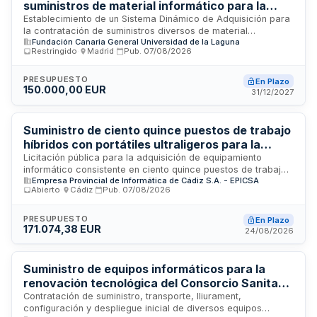
suministros de material informático para la
Fundación Canaria General de la Universidad de
Establecimiento de un Sistema Dinámico de Adquisición para
la contratación de suministros diversos de material
La Laguna
Fundación Canaria General Universidad de la Laguna
informático, incluyendo ordenadores, impresoras,
Restringido
·
Madrid
·
Pub.
07/08/2026
escáneres, elementos de conectividad y accesorios
informáticos. La Fundación Canaria General de la
Universidad de La Laguna busca adjudicar estos suministros
PRESUPUESTO
En Plazo
150.000,00 EUR
tanto en régimen de arrendamiento como de compra a
31/12/2027
empresas que superen los criterios de selección
establecidos. El sistema permite realizar contrataciones
específicas de forma flexible, transparente y competitiva,
Suministro de ciento quince puestos de trabajo
garantizando una respuesta ágil a las necesidades variables
híbridos con portátiles ultraligeros para la
de la entidad derivadas de la evolución de proyectos,
Diputación de Cádiz
Licitación pública para la adquisición de equipamiento
incorporación de personal y exigencias técnicas.
informático consistente en ciento quince puestos de trabajo
Empresa Provincial de Informática de Cádiz S.A. - EPICSA
híbridos equipados con portátiles ultraligeros. La Diputación
Abierto
·
Cádiz
·
Pub.
07/08/2026
de Cádiz requiere estos equipos para su uso interno en las
instalaciones de EPICSA. El contrato se estructura como lote
único con un plazo de ejecución de treinta días desde la
PRESUPUESTO
En Plazo
171.074,38 EUR
firma del acuerdo y entrega en la sede de EPICSA en Cádiz.
24/08/2026
Suministro de equipos informáticos para la
renovación tecnológica del Consorcio Sanitario
de Terrassa
Contratación de suministro, transporte, lliurament,
configuración y despliegue inicial de diversos equipos