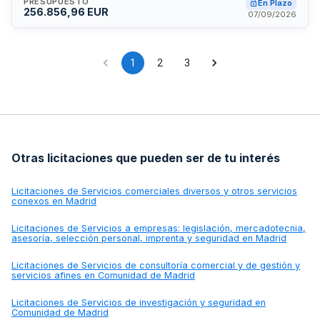
exterior, así como posterior desmontaje, reembalaje y
PRESUPUESTO
En Plazo
256.856,96 EUR
transporte. La prestación se ejecutará durante los años 2026
07/09/2026
y 2027 bajo procedimiento abierto con pluralidad de criterios
de valoración técnica y económica.
1
2
3
Otras licitaciones que pueden ser de tu interés
Licitaciones de
Servicios comerciales diversos y otros servicios
conexos en Madrid
Licitaciones de
Servicios a empresas: legislación, mercadotecnia,
asesoría, selección personal, imprenta y seguridad en Madrid
Licitaciones de
Servicios de consultoría comercial y de gestión y
servicios afines en Comunidad de Madrid
Licitaciones de
Servicios de investigación y seguridad en
Comunidad de Madrid