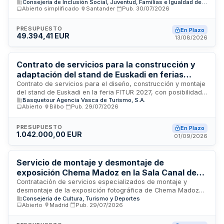
Consejeria de Inclusión Social, Juventud, Familias e Igualdad de la Comunidad Autónoma de Cantabria
de 2026 en la pista polideportiva cubierta del municipio de
Abierto simplificado
·
Santander
·
Pub.
30/07/2026
Liérganes, Cantabria. El servicio incluye la gestión integral
del evento, coordinación de actuaciones, transporte de
personas invitadas, asistencia a asistentes, seguro de
PRESUPUESTO
En Plazo
49.394,41 EUR
responsabilidad civil y entrega de informes y vídeos en el
13/08/2026
plazo establecido. La Consejería de Inclusión Social,
Juventud, Familias e Igualdad de la Comunidad Autónoma de
Cantabria licita este contrato para garantizar la correcta
Contrato de servicios para la construcción y
ejecución de todas las prestaciones con criterios de
adaptación del stand de Euskadi en ferias
sostenibilidad medioambiental.
internacionales de turismo 2027
Contrato de servicios para el diseño, construcción y montaje
del stand de Euskadi en la feria FITUR 2027, con posibilidad
Basquetour Agencia Vasca de Turismo, S.A.
de adaptación a las ferias EXPOVACACIONES 2027 y
Abierto
·
Bilbo
·
Pub.
29/07/2026
ROUTES 2027. El contrato incluye todas las prestaciones
necesarias para la ejecución del stand conforme a las
características técnicas y especificaciones establecidas en
PRESUPUESTO
En Plazo
1.042.000,00 EUR
el pliego. Se establece un sistema de pago a tanto alzado
01/09/2026
con presupuesto máximo, siendo el contratista responsable
de la correcta ejecución de la prestación bajo supervisión
del responsable del contrato.
Servicio de montaje y desmontaje de
exposición Chema Madoz en la Sala Canal de
Isabel II para 2026 y 2027
Contratación de servicios especializados de montaje y
desmontaje de la exposición fotográfica de Chema Madoz
Consejería de Cultura, Turismo y Deportes
en la Sala Canal de Isabel II. El servicio incluye desembalaje,
Abierto
·
Madrid
·
Pub.
29/07/2026
carpintería, intervenciones en capillas, pintura, enmarcado,
iluminación, instalación de mobiliario, gráfica interior y