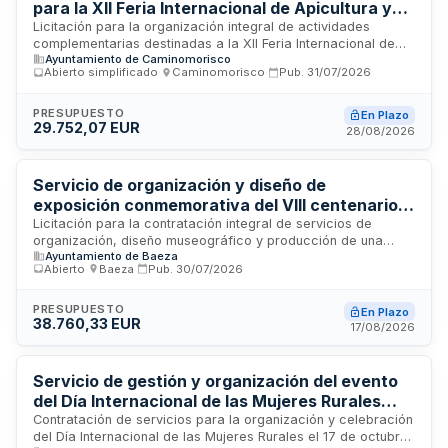
simplificado con presentación de ofertas electrónica.
para la XII Feria Internacional de Apicultura y
Turismo
Licitación para la organización integral de actividades
complementarias destinadas a la XII Feria Internacional de
Ayuntamiento de Caminomorisco
Apicultura y Turismo. Los servicios incluyen ponencias
Abierto simplificado
·
Caminomorisco
·
Pub.
31/07/2026
técnicas del sector turístico, actividades dirigidas al público
infantil, concurso de cata de mieles, actuaciones folklóricas
y musicales, intervención de figurantes caracterizados como
PRESUPUESTO
En Plazo
29.752,07 EUR
mascotas de la feria, instalación de pantalla audiovisual,
28/08/2026
comida institucional, así como difusión y concurso de
fotografías. El adjudicatario deberá contar con equipo
especializado en organización de ferias internacionales y
Servicio de organización y diseño de
garantizar resolución de incidencias en plazo máximo de una
exposición conmemorativa del VIII centenario
hora.
de la reconquista de Baeza
Licitación para la contratación integral de servicios de
organización, diseño museográfico y producción de una
Ayuntamiento de Baeza
exposición conmemorativa del VIII centenario de la
Abierto
·
Baeza
·
Pub.
30/07/2026
reconquista de Baeza. El servicio comprende la maquetación
y diseño gráfico de la sala, producción de paneles, material
de difusión y catálogo, implementación del material gráfico
PRESUPUESTO
En Plazo
38.760,33 EUR
mediante impresión y colocación, dotación y montaje de
17/08/2026
vitrinas, tratamiento cromático de la Sala Caspa Becera,
producción audiovisual e interactivos, servicios de
fotografía, transporte especializado, seguros de piezas y
Servicio de gestión y organización del evento
diseño de contenidos del catálogo.
del Día Internacional de las Mujeres Rurales
2026 en Liérganes
Contratación de servicios para la organización y celebración
del Día Internacional de las Mujeres Rurales el 17 de octubre