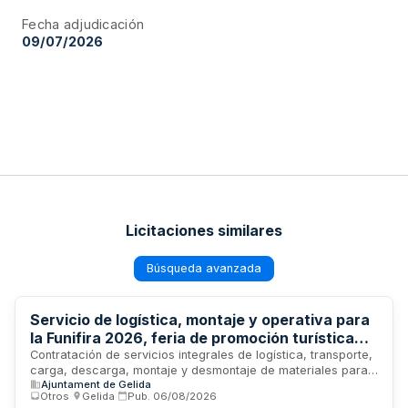
Fecha adjudicación
09/07/2026
Licitaciones similares
Búsqueda avanzada
Servicio de logística, montaje y operativa para
la Funifira 2026, feria de promoción turística
del municipio de Gelida
Contratación de servicios integrales de logística, transporte,
carga, descarga, montaje y desmontaje de materiales para
Ajuntament de Gelida
la Funifira 2026, feria de promoción turística municipal
Otros
·
Gelida
·
Pub.
06/08/2026
centrada en maquetismo, ocio ferroviario y gastronomía