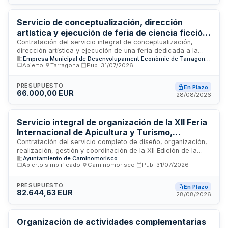
presupuesto máximo de licitación asciende a treinta y cinco
mil euros aproximadamente.
Servicio de conceptualización, dirección
artística y ejecución de feria de ciencia ficción
y fantasía en Tarragona
Contratación del servicio integral de conceptualización,
dirección artística y ejecución de una feria dedicada a la
Empresa Municipal de Desenvolupament Econòmic de Tarragona SA
ciencia ficción y fantasía que se celebrará en el Palacio de
Abierto
·
Tarragona
·
Pub.
31/07/2026
Congresos de Tarragona. El adjudicatario será responsable
de la propuesta conceptual, la coordinación de contenidos,
la gestión de espacios, la contratación de influencers,
PRESUPUESTO
En Plazo
66.000,00 EUR
artistas, cosplayers, talleristas y conferenciantes, así como
28/08/2026
la coordinación técnica y operativa del evento, incluyendo un
informe final de resultados.
Servicio integral de organización de la XII Feria
Internacional de Apicultura y Turismo,
incluyendo montaje de infraestructuras,
Contratación del servicio completo de diseño, organización,
realización, gestión y coordinación de la XII Edición de la
captación de expositores y gestión de
Ayuntamiento de Caminomorisco
Feria Internacional de Apicultura y Turismo. El servicio
comunicación
Abierto simplificado
·
Caminomorisco
·
Pub.
31/07/2026
comprende el montaje, mantenimiento y desmontaje de
carpas, jaimas y stands, captación de expositores, montaje
de servicios de comunicación, publicidad mediante diversos
PRESUPUESTO
En Plazo
82.644,63 EUR
medios (radio, prensa, redes sociales, megafonía),
28/08/2026
organización de ponencias y merchandising de la feria. El
órgano de contratación es el Ayuntamiento de
Caminomorisco, que licita mediante procedimiento abierto
Organización de actividades complementarias