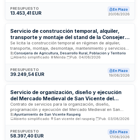
local. El contrato incluye trabajos de operativa e intendencia,
distribución e instalación de equipos necesarios para
PRESUPUESTO
En Plazo
13.453,41 EUR
garantizar el funcionamiento y éxito del evento, conforme a
20/08/2026
las prescripciones técnicas especificadas.
Servicio de construcción temporal, alquiler,
transporte y montaje del stand de la Consejería
de Agricultura de Extremadura en FECIEX 2026
Se licita la construcción temporal en régimen de alquiler,
transporte, montaje, desmontaje, mantenimiento y servicios
Consejeria de Agricultura, Desarrollo Rural, Población y Territorio
complementarios del stand de la Consejería de Agricultura,
Abierto simplificado
·
Mérida
·
Pub.
04/08/2026
Ganadería y Medio Natural de la Junta de Extremadura para
participar en FECIEX 2026, Feria de la Caza, Pesca y
Naturaleza Ibérica. El contrato incluye todas las actividades
PRESUPUESTO
En Plazo
39.249,54 EUR
necesarias para la instalación, funcionamiento y posterior
19/08/2026
desmantelamiento de la estructura ferial, así como los
servicios auxiliares requeridos durante el evento.
Servicio de organización, diseño y ejecución
del Mercado Medieval de San Vicente del
Raspeig
Contrato de servicios para la organización, diseño,
programación y ejecución del Mercado Medieval en San
Ayuntamiento de San Vicente Raspeig
Vicente del Raspeig. El adjudicatario será responsable del
Abierto simplificado
·
San vicente del raspeig
·
Pub.
03/08/2026
montaje, coordinación y gestión integral del evento, que
forma parte de la programación de actividades culturales,
comerciales, turísticas y festivas, incluyendo la autorización
PRESUPUESTO
En Plazo
58.397,40 EUR
de ocupación y uso temporal de calles municipales. El
17/08/2026