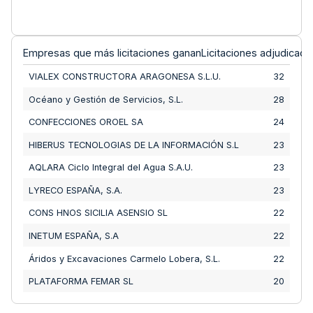
Empresas que más licitaciones ganan
Licitaciones adjudicada
VIALEX CONSTRUCTORA ARAGONESA S.L.U.
32
Océano y Gestión de Servicios, S.L.
28
CONFECCIONES OROEL SA
24
HIBERUS TECNOLOGIAS DE LA INFORMACIÓN S.L
23
AQLARA Ciclo Integral del Agua S.A.U.
23
LYRECO ESPAÑA, S.A.
23
CONS HNOS SICILIA ASENSIO SL
22
INETUM ESPAÑA, S.A
22
Áridos y Excavaciones Carmelo Lobera, S.L.
22
PLATAFORMA FEMAR SL
20