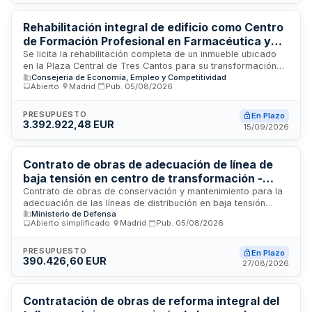
cumplimiento de requisitos de sostenibilidad medioambiental,
tratamiento de residuos y gestión energética durante la
ejecución.
Rehabilitación integral de edificio como Centro
de Formación Profesional en Farmacéutica y
Biotecnología en Tres Cantos, Madrid
Se licita la rehabilitación completa de un inmueble ubicado
en la Plaza Central de Tres Cantos para su transformación
Consejeria de Economía, Empleo y Competitividad
en Centro de Formación Profesional especializado en
Abierto
·
Madrid
·
Pub.
05/08/2026
Farmacéutica y Biotecnología. Las obras incluyen reforma
estructural, instalaciones técnicas, cerramientos, sistemas
de climatización y tratamiento del aire, así como adecuación
PRESUPUESTO
En Plazo
3.392.922,48 EUR
integral del edificio para su nuevo uso educativo y
15/09/2026
profesional. El proyecto requiere experiencia en
rehabilitación de edificios con ejecución coordinada de obra
civil e instalaciones complejas.
Contrato de obras de adecuación de línea de
baja tensión en centro de transformación -
Jefatura de Seguridad y Servicios de
Contrato de obras de conservación y mantenimiento para la
adecuación de las líneas de distribución en baja tensión
Retamares
Ministerio de Defensa
comprendidas entre el cuadro general de baja tensión del
Abierto simplificado
·
Madrid
·
Pub.
05/08/2026
Centro de Transformación CT-4 y los cuadros generales de
distribución de los edificios 17 y 19. La licitación es
convocada por la Jefatura de Seguridad y Servicios de
PRESUPUESTO
En Plazo
390.426,60 EUR
Retamares para la ejecución de trabajos definidos en el
27/08/2026
proyecto técnico que especifica las necesidades
administrativas a satisfacer. Los trabajos incluyen la
adecuación integral de la infraestructura eléctrica entre los
Contratación de obras de reforma integral del
puntos de distribución señalados.