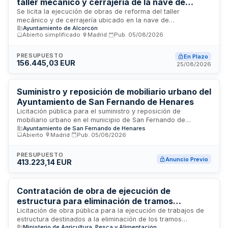
taller mecánico y cerrajería de la nave de
mantenimiento municipal
Se licita la ejecución de obras de reforma del taller
mecánico y de cerrajería ubicado en la nave de
Ayuntamiento de Alcorcón
mantenimiento municipal. El proyecto técnico, redactado por
Abierto simplificado
·
Madrid
·
Pub.
05/08/2026
arquitecto profesional colegiado, define los trabajos a
realizar de manera integral sin división en lotes, asegurando
la correcta ejecución técnica de todas las fases. La
PRESUPUESTO
En Plazo
156.445,03 EUR
dirección facultativa de las obras corre a cargo del
25/08/2026
profesional que redactó el proyecto. El contrato se ejecutará
bajo sistema de precio a tanto alzado conforme al
presupuesto detallado y mediciones establecidas en la
Suministro y reposición de mobiliario urbano del
documentación técnica del proyecto.
Ayuntamiento de San Fernando de Henares
Licitación pública para el suministro y reposición de
mobiliario urbano en el municipio de San Fernando de
Ayuntamiento de San Fernando de Henares
Henares. La Junta de Gobierno Local del Ayuntamiento
Abierto
·
Madrid
·
Pub.
05/08/2026
contrata la provisión de elementos de mobiliario destinados
a espacios públicos, incluyendo su instalación y
mantenimiento. El objeto comprende la adquisición de
PRESUPUESTO
Anuncio Previo
413.223,14 EUR
diversos componentes de equipamiento urbano necesarios
para mejorar y mantener la infraestructura de uso público
municipal. La inversión presupuestada alcanza más de
cuatrocientos mil euros.
Contratación de obra de ejecución de
estructura para eliminación de tramos
inferiores de escalera exterior de evacuación
Licitación de obra pública para la ejecución de trabajos de
estructura destinados a la eliminación de los tramos
del Laboratorio Arbitral Agroalimentario de
Ministerio de Agricultura, Pesca y Alimentación
inferiores de la escalera exterior de evacuación del edificio