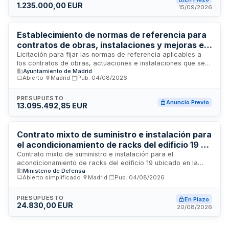
1.235.000,00 EUR
adjudicatarios deberán acreditar solvencia económica,
15/09/2026
financiera y técnica mediante certificados de trabajos
similares realizados en los últimos años.
Establecimiento de normas de referencia para
contratos de obras, instalaciones y mejoras en
edificios e instalaciones municipales del
Licitación para fijar las normas de referencia aplicables a
los contratos de obras, actuaciones e instalaciones que se
Distrito de Moratalaz
Ayuntamiento de Madrid
adjudiquen en edificios municipales, polideportivos e
Abierto
·
Madrid
·
Pub.
04/08/2026
instalaciones deportivas del Distrito de Moratalaz en Madrid.
El objeto comprende la regulación de trabajos en
edificaciones municipales (excluidos colegios públicos y
PRESUPUESTO
Anuncio Previo
13.095.492,85 EUR
escuelas infantiles), espacios libres de parcelas, vías
públicas y zonas verdes. Se trata de un procedimiento de
definición normativa para establecer criterios comunes de
calidad, ejecución y referencias técnicas aplicables a
Contrato mixto de suministro e instalación para
futuros contratos de construcción y mejora de
el acondicionamiento de racks del edificio 19 en
infraestructuras municipales.
la Base EMAD-Retamares del Ministerio de
Contrato mixto de suministro e instalación para el
acondicionamiento de racks del edificio 19 ubicado en la
Defensa
Ministerio de Defensa
Base EMAD-Retamares de Pozuelo de Alarcón, Madrid. El
Abierto simplificado
·
Madrid
·
Pub.
04/08/2026
Ministerio de Defensa, a través de la Jefatura de Seguridad
y Servicios de Retamares, licita la adquisición de equipos de
control de acceso (controladoras, lectores y cerraderos)
PRESUPUESTO
En Plazo
24.830,00 EUR
junto con su instalación física en racks, tendido de cableado,
20/08/2026
conexionado, configuración e integración en el sistema de
seguridad integral de la instalación, incluyendo pruebas