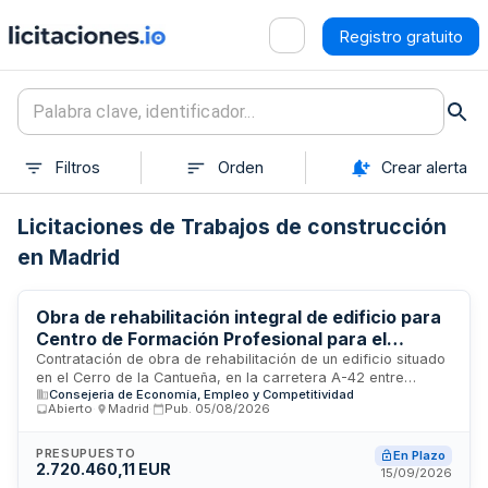
Registro gratuito
Filtros
Orden
Crear alerta
Licitaciones de Trabajos de construcción
en Madrid
Obra de rehabilitación integral de edificio para
Centro de Formación Profesional para el
Empleo en Fuenlabrada
Contratación de obra de rehabilitación de un edificio situado
en el Cerro de la Cantueña, en la carretera A-42 entre
Consejeria de Economía, Empleo y Competitividad
Madrid y Toledo, destinado a funcionar como Centro de
Abierto
·
Madrid
·
Pub.
05/08/2026
Formación Profesional para el Empleo. El proyecto contempla
la adaptación funcional de espacios, incluyendo posibles
modificaciones estructurales en zonas de talleres según las
PRESUPUESTO
En Plazo
2.720.460,11 EUR
especialidades formativas a implantar, así como el
15/09/2026