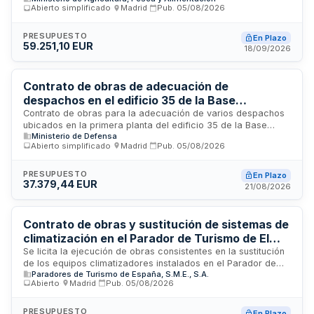
Madrid
Abierto simplificado
·
Madrid
·
Pub.
05/08/2026
sur del Laboratorio Arbitral Agroalimentario de Madrid. El
contrato se adjudica mediante procedimiento abierto
simplificado y se rige por las disposiciones de la Ley de
PRESUPUESTO
En Plazo
59.251,10 EUR
Contratos del Sector Público. La administración contratante
18/09/2026
es el Ministerio de Agricultura, Pesca y Alimentación a través
de la Dirección General de Servicios e Inspección.
Contrato de obras de adecuación de
despachos en el edificio 35 de la Base
Retamares
Contrato de obras para la adecuación de varios despachos
ubicados en la primera planta del edificio 35 de la Base
Ministerio de Defensa
Retamares, promovido por la Jefatura de Seguridad y
Abierto simplificado
·
Madrid
·
Pub.
05/08/2026
Servicios de Retamares. El proyecto contempla la
redistribución de espacios conforme a la nueva estructura
de personal y secciones, así como la implementación de
PRESUPUESTO
En Plazo
37.379,44 EUR
ventilación natural en todas las estancias destinadas a
21/08/2026
trabajadores. Se clasifica como obra de conservación y
mantenimiento según la normativa aplicable.
Contrato de obras y sustitución de sistemas de
climatización en el Parador de Turismo de El
Saler en Valencia
Se licita la ejecución de obras consistentes en la sustitución
de los equipos climatizadores instalados en el Parador de
Paradores de Turismo de España, S.M.E., S.A.
Turismo de El Saler, ubicado en Valencia. El contrato tiene
Abierto
·
Madrid
·
Pub.
05/08/2026
carácter privado y se rige por las condiciones establecidas
en los pliegos técnicos y de contratación, así como por la
normativa interna de Paradores de Turismo de España. Los
PRESUPUESTO
En Plazo