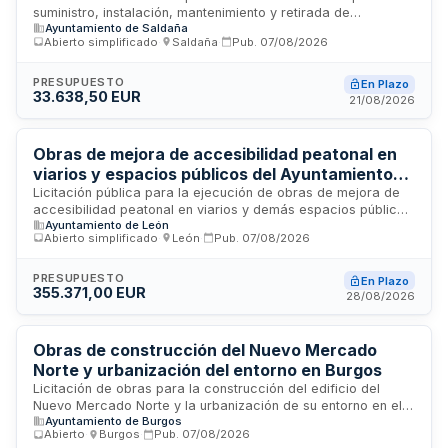
suministro, instalación, mantenimiento y retirada de
navideña - Ayuntamiento de Saldaña
Ayuntamiento de Saldaña
iluminación navideña en el municipio de Saldaña. El servicio
Abierto simplificado
·
Saldaña
·
Pub.
07/08/2026
comprende tanto la adquisición en propiedad como el
alquiler de equipos de iluminación, incluyendo su montaje,
mantenimiento durante el periodo navideño y posterior
PRESUPUESTO
En Plazo
33.638,50 EUR
desmontaje. El adjudicatario asume la responsabilidad
21/08/2026
completa de carga, descarga, transporte y todas las
operaciones necesarias en vías públicas y dependencias
municipales.
Obras de mejora de accesibilidad peatonal en
viarios y espacios públicos del Ayuntamiento
de León
Licitación pública para la ejecución de obras de mejora de
accesibilidad peatonal en viarios y demás espacios públicos
Ayuntamiento de León
del municipio de León. El Ayuntamiento de León, a través de
Abierto simplificado
·
León
·
Pub.
07/08/2026
su Junta de Gobierno, promueve esta actuación para
eliminar barreras arquitectónicas y facilitar la movilidad de
peatones con movilidad reducida, personas mayores e
PRESUPUESTO
En Plazo
355.371,00 EUR
infantes. Las obras incluyen acondicionamiento de
28/08/2026
pavimentos, instalación de rampas, rebajes de bordillos,
señalización accesible y otras mejoras que garanticen la
seguridad y comodidad en desplazamientos peatonales. El
Obras de construcción del Nuevo Mercado
importe de adjudicación es de 355.371 euros.
Norte y urbanización del entorno en Burgos
Licitación de obras para la construcción del edificio del
Nuevo Mercado Norte y la urbanización de su entorno en el
Ayuntamiento de Burgos
Área de Intervención AI-34.03 de Burgos. El contrato,
Abierto
·
Burgos
·
Pub.
07/08/2026
convocado mediante procedimiento abierto, incluye la