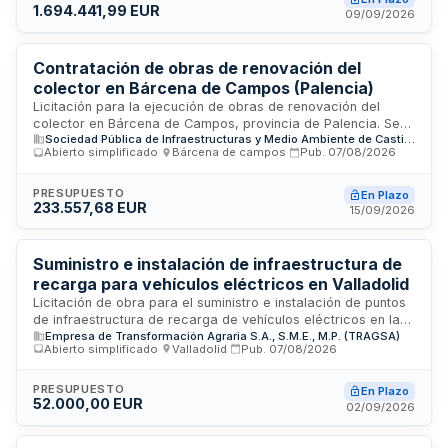
1.694.441,99 EUR
técnica mediante servicios similares realizados en los
09/09/2026
últimos tres años, con un importe mínimo anual de ejecución
de 825.000 euros, y la adscripción de medios materiales y
personales cualificados para su ejecución.
Contratación de obras de renovación del
colector en Bárcena de Campos (Palencia)
Licitación para la ejecución de obras de renovación del
colector en Bárcena de Campos, provincia de Palencia. Se
Sociedad Pública de Infraestructuras y Medio Ambiente de Castilla y León S.A.
trata de un contrato de obras mediante procedimiento
Abierto simplificado
·
Bárcena de campos
·
Pub.
07/08/2026
abierto simplificado, no sujeto a regulación armonizada. El
contrato incluye la ejecución de las obras definidas en el
proyecto técnico, planos y cuadros de precios, con un
PRESUPUESTO
En Plazo
233.557,68 EUR
régimen jurídico de naturaleza privada según la legislación
15/09/2026
de contratos del sector público. Se adjudicará conforme a
los criterios y procedimiento establecidos en el pliego de
cláusulas administrativas.
Suministro e instalación de infraestructura de
recarga para vehículos eléctricos en Valladolid
Licitación de obra para el suministro e instalación de puntos
de infraestructura de recarga de vehículos eléctricos en las
Empresa de Transformación Agraria S.A., S.M.E., M.P. (TRAGSA)
instalaciones ubicadas en calle Cobalto de Valladolid. El
Abierto simplificado
·
Valladolid
·
Pub.
07/08/2026
contrato incluye la operación y gestión de la instalación
durante la vida útil de los equipos, así como el mantenimiento
correctivo y garantía de disponibilidad de recambios. Los
PRESUPUESTO
En Plazo
52.000,00 EUR
cargadores se ubicarán en aparcamiento privado interior
02/09/2026
con vigilancia. TRAGSA tendrá acceso gratuito durante al
menos quince años al programa de monitorización.