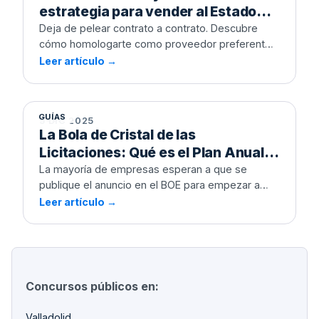
estrategia para vender al Estado
durante 4 años sin licitar de nuevo
Deja de pelear contrato a contrato. Descubre
cómo homologarte como proveedor preferente
y asegurar ingresos recurrentes evitando la
Leer artículo →
La Bola de Cristal de las
burocracia diaria.
Licitaciones: Qué es el Plan Anual de
Contratación y cómo usarlo para
ganar en 2026
GUÍAS
5 DIC 2025
La Bola de Cristal de las
Licitaciones: Qué es el Plan Anual
de Contratación y cómo usarlo para
La mayoría de empresas esperan a que se
publique el anuncio en el BOE para empezar a
ganar en 2026
trabajar. Tú puedes saberlo meses antes. Te
Leer artículo →
explicamos cómo acceder a la información
estratégica más infravalorada del sector público.
Concursos públicos en:
Valladolid