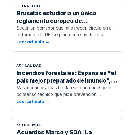
ESTRATEGIA
9 AGO 2026
Bruselas estudiaría un único
reglamento europeo de
contratación pública: el borrador
Según un borrador que, al parecer, circula en el
entorno de la UE, se plantearía sustituir las
que apunta a sustituir las directivas
directivas de 2014 por un reglamento de
Leer artículo →
actuales
aplicación directa, con la compra estratégica
como norma y menos margen para adjudicar
solo por precio. Te contamos qué cambiaría, en
ACTUALIDAD
6 AGO 2026
su caso, para las empresas que licitan.
Incendios forestales: España es "el
país mejor preparado del mundo",
pero ¿se invierte cada vez menos y
Más incendios, más hectáreas quemadas y un
consenso técnico que pide prevención.
peor?
Analizamos qué dice la contratación pública
Leer artículo →
Acuerdos Marco y SDA: La
sobre cómo y cuándo invierte de verdad la
estrategia para vender al Estado
Administración contra el fuego.
durante 4 años sin licitar de nuevo
ESTRATEGIA
9 DIC 2025
Acuerdos Marco y SDA: La