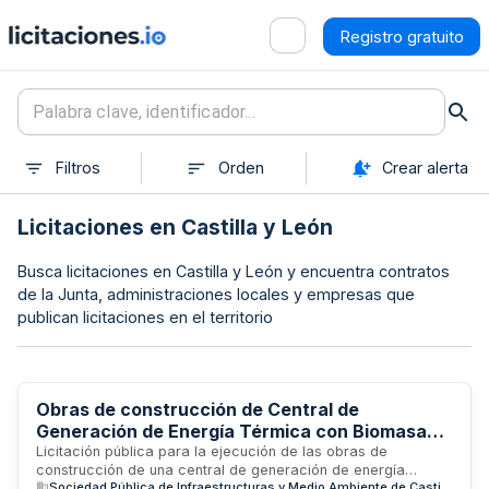
Registro gratuito
Filtros
Orden
Crear alerta
Licitaciones en Castilla y León
Busca licitaciones en Castilla y León y encuentra contratos
de la Junta, administraciones locales y empresas que
publican licitaciones en el territorio
Obras de construcción de Central de
Generación de Energía Térmica con Biomasa
para Red de Calor Sostenible en Segovia
Licitación pública para la ejecución de las obras de
construcción de una central de generación de energía
Sociedad Pública de Infraestructuras y Medio Ambiente de Castilla y León S.A.
térmica alimentada por biomasa, destinada a integrar la red