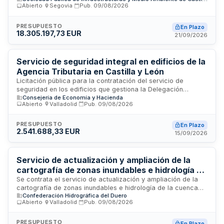
Abierto
·
Segovia
·
Pub.
09/08/2026
de calor sostenible de Segovia. El proyecto es cofinanciado
por la Unión Europea a través de los fondos FEDER 2021-
2027 y se licita por la Sociedad Pública de Infraestructuras y
PRESUPUESTO
En Plazo
18.305.197,73 EUR
Medio Ambiente de Castilla y León. Esta infraestructura
21/09/2026
forma parte de una estrategia de transición energética hacia
fuentes renovables para la calefacción urbana sostenible.
Servicio de seguridad integral en edificios de la
Agencia Tributaria en Castilla y León
Licitación pública para la contratación del servicio de
seguridad en los edificios que gestiona la Delegación
Consejería de Economía y Hacienda
Especial de la Agencia Tributaria en Castilla y León. El
Abierto
·
Valladolid
·
Pub.
09/08/2026
servicio comprende tareas de vigilancia, protección y
control de acceso en las instalaciones tributarias ubicadas
en la región, garantizando la seguridad de bienes, personal y
PRESUPUESTO
En Plazo
2.541.688,33 EUR
documentación. La Delegación Especial de la AEAT en
15/09/2026
Castilla y León, con sede en Valladolid, busca empresas
especializadas en seguridad que aseguren la protección
integral de sus dependencias mediante personal cualificado
Servicio de actualización y ampliación de la
y sistemas de vigilancia adecuados.
cartografía de zonas inundables e hidrología de
la cuenca del Duero
Se contrata el servicio de actualización y ampliación de la
cartografía de zonas inundables e hidrología de la cuenca
Confederación Hidrográfica del Duero
del Duero. La Confederación Hidrográfica del Duero licita
Abierto
·
Valladolid
·
Pub.
09/08/2026
este servicio para mejorar el conocimiento y mapeo de las
áreas propensas a inundaciones y los sistemas hidrológicos
de la cuenca. El contrato requiere acreditación de solvencia
PRESUPUESTO
En Plazo