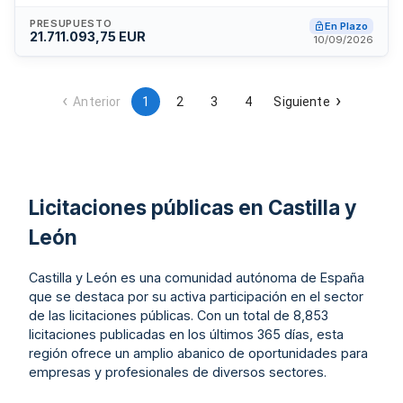
ejecución simultánea de dos proyectos: el edificio del
mercado cubierto y las obras de urbanización adyacentes,
PRESUPUESTO
En Plazo
21.711.093,75 EUR
ambos redactados por la UTE AU-AJO La Plaza Cubierta. Se
10/09/2026
trata de un contrato de obras de primer establecimiento que
no admite división en lotes ni variantes.
Anterior
1
2
3
4
Siguiente
Licitaciones públicas en Castilla y
León
Castilla y León es una comunidad autónoma de España
que se destaca por su activa participación en el sector
de las licitaciones públicas. Con un total de 8,853
licitaciones publicadas en los últimos 365 días, esta
región ofrece un amplio abanico de oportunidades para
empresas y profesionales de diversos sectores.