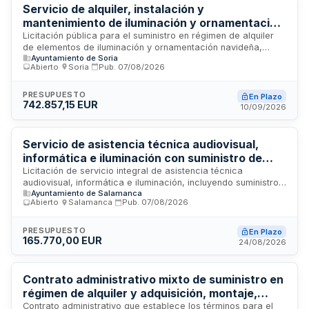
Servicio de alquiler, instalación y
mantenimiento de iluminación y ornamentación
navideña - Ayuntamiento de Soria
Licitación pública para el suministro en régimen de alquiler
de elementos de iluminación y ornamentación navideña,
Ayuntamiento de Soria
incluyendo servicios de instalación, montaje, puesta en
Abierto
·
Soria
·
Pub.
07/08/2026
funcionamiento, mantenimiento y desmontaje en la ciudad de
Soria. El contrato abarca tres campañas navideñas
consecutivas correspondientes a los años 2026/27, 2027/28
PRESUPUESTO
En Plazo
742.857,15 EUR
y 2028/29. El organismo contratante es el Ayuntamiento de
10/09/2026
Soria. Esta licitación tiene por objeto dotar a la ciudad de
infraestructura decorativa navideña integral durante las
festividades de final de año.
Servicio de asistencia técnica audiovisual,
informática e iluminación con suministro de
equipos en alquiler para actos institucionales
Licitación de servicio integral de asistencia técnica
audiovisual, informática e iluminación, incluyendo suministro
del Ayuntamiento de Salamanca
Ayuntamiento de Salamanca
en régimen de alquiler de equipos necesarios para la
Abierto
·
Salamanca
·
Pub.
07/08/2026
realización de actos institucionales organizados por el
Servicio de Protocolo de la Alcaldía del Ayuntamiento de
Salamanca. El contrato comprende personal técnico,
PRESUPUESTO
En Plazo
165.770,00 EUR
transporte, montaje, instalación de sistemas audiovisuales,
24/08/2026
megafonía, pantallas, cableado, tomas para medios de
comunicación y asistencia técnica durante los eventos. La
ejecución abarcará todo el año según las necesidades
Contrato administrativo mixto de suministro en
municipales, con disponibilidad para servicios urgentes sin
régimen de alquiler y adquisición, montaje,
plazo establecido.
mantenimiento y desmontaje de iluminación
Contrato administrativo que establece los términos para el