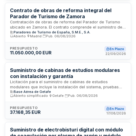
Villar del Arzobispo en el primer lote, y Buñol, Alzira y
L'Alcudia de Crespins en el segundo.
Contrato de obras de reforma integral del
Parador de Turismo de Zamora
Contratación de obras de reforma del Parador de Turismo
ubicado en Zamora. El contrato comprende el suministro de
Paradores de Turismo de España, S.M.E., S.A.
mano de obra, materiales y equipo, así como la ejecución de
Abierto
·
Madrid
·
Pub.
06/08/2026
todas las operaciones necesarias conforme a los planos y
especificaciones técnicas establecidas. Las obras se
realizarán bajo dirección facultativa compuesta por
PRESUPUESTO
En Plazo
11.050.000,00 EUR
Arquitecto Director y Aparejador de Obra, cumpliendo con la
22/09/2026
normativa técnica de edificación, seguridad y salud, e
instalaciones aplicable.
Suministro de cabinas de estudios modulares
con instalación y garantía
Licitación para el suministro de cabinas de estudios
modulares que incluye la instalación del sistema, pruebas
Base Aérea de Getafe
técnicas de puesta en marcha y período de garantía
Abierto simplificado
·
Getafe
·
Pub.
06/08/2026
equivalente al del equipo nuevo. El contratista será
responsable de la reparación o sustitución de elementos
afectados durante la vigencia del contrato y debe designar
PRESUPUESTO
En Plazo
37.168,35 EUR
un representante único como interlocutor ante la
17/08/2026
administración para la ejecución del servicio.
Suministro de electrobisturí digital con módulo
de coagulación por plasma de argón y módulo