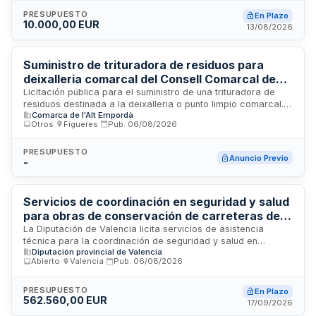
servicio incluye tanto la instalación como la retirada de la
estructura escénica móvil durante las festividades mayores
PRESUPUESTO
En Plazo
10.000,00 EUR
del municipio. La empresa adjudicataria será responsable de
13/08/2026
garantizar la correcta colocación, estabilidad y seguridad
del escenario según normativa vigente, así como su
posterior desmontaje y retirada.
Suministro de trituradora de residuos para
deixalleria comarcal del Consell Comarcal de
l'Alt Empordà
Licitación pública para el suministro de una trituradora de
residuos destinada a la deixalleria o punto limpio comarcal.
Comarca de l'Alt Empordà
El Consell Comarcal de l'Alt Empordà requiere una máquina
Otros
·
Figueres
·
Pub.
06/08/2026
de trituración de residuos que cumpla con requisitos
técnicos específicos para la gestión y tratamiento de
desperdicios en sus instalaciones de recogida selectiva
PRESUPUESTO
Anuncio Previo
-
ubicadas en Figueres. La trituradora deberá facilitar el
procesamiento y compactación de diferentes tipologías de
residuos conforme a las características técnicas
demandadas para optimizar el almacenamiento y transporte
Servicios de coordinación en seguridad y salud
posterior.
para obras de conservación de carreteras de la
Diputación de Valencia
La Diputación de Valencia licita servicios de asistencia
técnica para la coordinación de seguridad y salud en
Diputación provincial de Valencia
trabajos de construcción y conservación de la red de
Abierto
·
Valencia
·
Pub.
06/08/2026
carreteras durante dos años. El contrato se divide en dos
lotes según demarcaciones geográficas y contempla visitas
de inspección, elaboración de actas e informes, así como
PRESUPUESTO
En Plazo
562.560,00 EUR
gastos de desplazamiento y oficina. Los servicios se
17/09/2026
prestarán en las demarcaciones de Serra, Utiel-Requena y