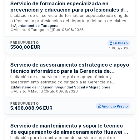
Servicio de formación especializada en
prevención y educación para profesionales del
deporte y ocio - Ayuntamiento de Tarragona
Licitación de un servicio de formación especializada dirigido
a técnicos y profesionales del deporte y del ocio de clubes
Ajuntament de Tarragona
deportivos tarraconenses. La formación aborda el papel
Abierto
·
Tarragona
·
Pub.
06/08/2026
preventivo de estas figuras técnicas como referentes
educativos para adolescentes y jóvenes, enfocándose en la
promoción de estilos de vida saludables y la prevención del
PRESUPUESTO
En Plazo
5500,00 EUR
consumo problemático de sustancias. El servicio se
13/08/2026
desarrolla en Tarragona y busca capacitar a los
profesionales del sector deportivo y de ocio en
competencias educativas y preventivas en materia de
Servicio de asesoramiento estratégico e apoyo
drogas y bienestar juvenil.
técnico informático para la Gerencia de
Informática de la Seguridad Social
Licitación de un servicio integral de apoyo técnico y
asesoramiento estratégico dirigido a la Gerencia de
Ministerio de Inclusión, Seguridad Social y Migraciones
Informática de la Seguridad Social, organismo responsable
Abierto
·
Madrid
·
Pub.
06/08/2026
de la gestión tecnológica e infraestructuras informáticas del
sistema de seguridad social español. El contrato, con un
valor de aproximadamente 2,3 millones de euros, busca
PRESUPUESTO
Anuncio Previo
5.498.088,96 EUR
fortalecer la capacidad de decisión estratégica y operativa
en materia de tecnología de la información, sistemas,
infraestructuras y transformación digital. El servicio se
desarrollará en Madrid, sede de la Gerencia, y abarca
Servicio de mantenimiento y soporte técnico
funciones de consultoría, análisis técnico, asesoramiento
de equipamiento de almacenamiento Huawei -
ejecutivo y apoyo a la modernización de sistemas.
Gerencia de Informática de la Seguridad Social
Licitación para la contratación del servicio integral de