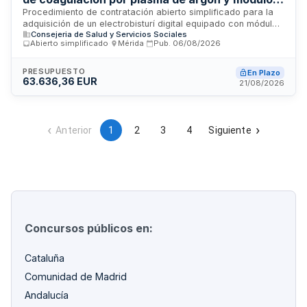
de hidrodisección para endoscopia digestiva y
Procedimiento de contratación abierto simplificado para la
adquisición de un electrobisturí digital equipado con módulo
respiratoria
Consejeria de Salud y Servicios Sociales
de coagulación por plasma de argón y módulo de
Abierto simplificado
·
Mérida
·
Pub.
06/08/2026
hidrodisección, destinado al uso conjunto en intervenciones
de endoscopia digestiva y endoscopia respiratoria en
neumología. El suministro se regula conforme a la legislación
PRESUPUESTO
En Plazo
63.636,36 EUR
de contratos públicos estatal y de la comunidad autónoma,
21/08/2026
con aplicación supletoria de normas administrativas. Se
aceptan ofertas de empresas clasificadas con la solvencia
técnica y económica requerida.
Anterior
1
2
3
4
Siguiente
Concursos públicos en:
Cataluña
Comunidad de Madrid
Andalucía