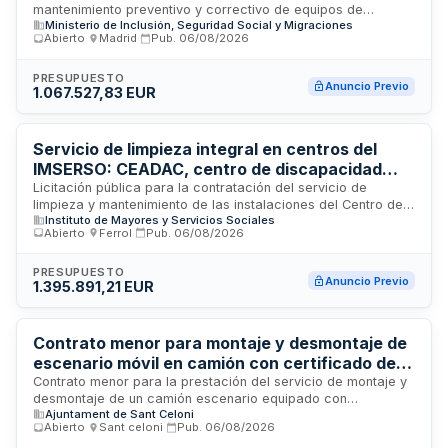
mantenimiento preventivo y correctivo de equipos de
Ministerio de Inclusión, Seguridad Social y Migraciones
almacenamiento de datos de la marca Huawei utilizados por
Abierto
·
Madrid
·
Pub.
06/08/2026
la Gerencia de Informática de la Seguridad Social. El servicio
incluye asistencia técnica especializada, reparación de
componentes, actualizaciones de firmware, monitorización
PRESUPUESTO
Anuncio Previo
1.067.527,83 EUR
de sistemas y garantía de disponibilidad de la infraestructura
de almacenamiento. La prestación se realizará en Madrid,
donde se encuentra ubicada la Gerencia, con el objetivo de
garantizar la continuidad operativa y el rendimiento óptimo
Servicio de limpieza integral en centros del
de los sistemas de almacenamiento críticos para la
IMSERSO: CEADAC, centro de discapacidad
operativa de la Seguridad Social.
física de Ferrol y dirección territorial de Ceuta
Licitación pública para la contratación del servicio de
limpieza y mantenimiento de las instalaciones del Centro de
Instituto de Mayores y Servicios Sociales
Referencia Estatal de Atención al Daño Cerebral (CEADAC),
Abierto
·
Ferrol
·
Pub.
06/08/2026
el Centro de Atención a Personas con Discapacidad Física
ubicado en Ferrol (A Coruña) y la Dirección Territorial del
IMSERSO junto con el Centro Base en Ceuta. El Instituto de
PRESUPUESTO
Anuncio Previo
1.395.891,21 EUR
Mayores y Servicios Sociales requiere empresas
especializadas en limpieza de edificios sanitarios y de
servicios sociales para garantizar la higiene y salubridad de
estas instalaciones destinadas a la atención de personas
Contrato menor para montaje y desmontaje de
con discapacidad y daño cerebral.
escenario móvil en camión con certificado de
asentamiento para la Fiesta Mayor de Sant
Contrato menor para la prestación del servicio de montaje y
desmontaje de un camión escenario equipado con
Celoni
Ajuntament de Sant Celoni
certificado de asentamiento, destinado a los actos de la
Abierto
·
Sant celoni
·
Pub.
06/08/2026
Fiesta Mayor de Septiembre de 2026 en Sant Celoni. El