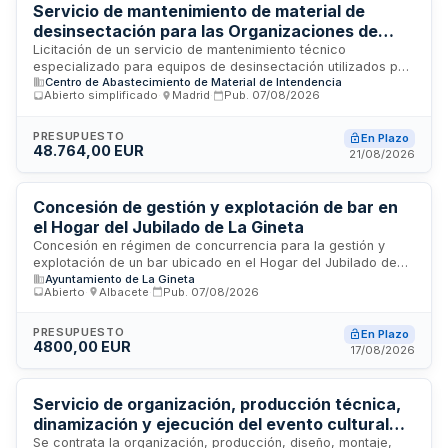
Servicio de mantenimiento de material de
desinsectación para las Organizaciones de
Médicos de Medicina Preventiva de la
Licitación de un servicio de mantenimiento técnico
especializado para equipos de desinsectación utilizados por
Universidad de Almería
Centro de Abastecimiento de Material de Intendencia
las Organizaciones de Médicos de Medicina Preventiva
Abierto simplificado
·
Madrid
·
Pub.
07/08/2026
pertenecientes a la Universidad de Almería. El contrato
comprende las labores de conservación, reparación y
puesta a punto de la maquinaria, realizado por personal
PRESUPUESTO
En Plazo
48.764,00 EUR
cualificado de la empresa adjudicataria utilizando medios
21/08/2026
propios. Los gastos de transporte de equipos fuera de las
instalaciones universitarias corren a cargo de la empresa
contratada.
Concesión de gestión y explotación de bar en
el Hogar del Jubilado de La Gineta
Concesión en régimen de concurrencia para la gestión y
explotación de un bar ubicado en el Hogar del Jubilado de
Ayuntamiento de La Gineta
La Gineta. El servicio de hostelería está especialmente
Abierto
·
Albacete
·
Pub.
07/08/2026
dirigido al colectivo de la tercera edad, aunque sin
limitaciones de acceso para otros usuarios. La concesión
tiene duración de dos años, prorrogables anualmente hasta
PRESUPUESTO
En Plazo
4800,00 EUR
un máximo de cuatro años. El adjudicatario debe abonar un
17/08/2026
canon mensual y se beneficia del suministro de servicios
básicos por parte del Ayuntamiento.
Servicio de organización, producción técnica,
dinamización y ejecución del evento cultural
juvenil Maspaterror 2026 del Ayuntamiento de
Se contrata la organización, producción, diseño, montaje,