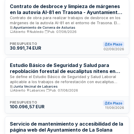
Contrato de desbroce y limpieza de márgenes
en la autovía AI-81 en Trasona - Ayuntamiento
de Corvera
Contrato de obra para realizar trabajos de desbroce en los
márgenes de la autovía AI-81 en el entorno de Trasona. El
Ayuntamiento de Corvera de Asturias
Ayuntamiento de Corvera licita los trabajos de limpieza y
Abierto
·
Nubledo
·
Pub.
07/08/2026
mantenimiento de la zona de influencia de la autovía
mediante procedimiento abierto. La ejecución de los trabajos
comprende todas las actuaciones necesarias para
PRESUPUESTO
En Plazo
30.991,74 EUR
garantizar el correcto mantenimiento de los márgenes de la
02/09/2026
vía.
Estudio Básico de Seguridad y Salud para
repoblación forestal de eucaliptus nitens en
Monte de Utilidad Pública - Junta Vecinal de
Se define el Estudio Básico de Seguridad y Salud Laboral
aplicable a los trabajos de reforestación con eucaliptus
Labarces, Valdáliga
Junta Vecinal de Labarces
nitens en 24,5 hectáreas del Monte de Utilidad Pública
Abierto
·
Labarces
·
Pub.
07/08/2026
número 341 Caviña y Canal del Toro, propiedad de la Junta
Vecinal de Labarces en el municipio de Valdáliga. El
documento identifica riesgos laborales específicos de
PRESUPUESTO
En Plazo
100.096,57 EUR
operaciones mecanizadas con retroexcavadora, incluyendo
11/09/2026
medidas preventivas colectivas y personales de obligado
cumplimiento para contratistas y trabajadores durante las
fases de preparación del terreno y plantación.
Servicio de mantenimiento y accesibilidad de la
página web del Ayuntamiento de La Solana