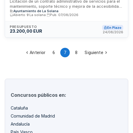
Licitación de un contrato administrativo de servicios para el
mantenimiento, soporte técnico y mejora de la accesibilidad
Ayuntamiento de La Solana
de la página web institucional del Ayuntamiento de La Solana
Abierto
·
La solana
·
Pub.
07/08/2026
en Ciudad Real. El contrato comprende trabajos de software
de tecnología de la información dirigidos a garantizar la
funcionalidad, seguridad y cumplimiento normativo de
PRESUPUESTO
En Plazo
23.200,00 EUR
accesibilidad web del sitio lasolana.es. La vigencia del
24/08/2026
contrato es de cuatro años desde su formalización,
mediante procedimiento abierto con criterios múltiples de
valoración.
Anterior
6
7
8
Siguiente
Concursos públicos en:
Cataluña
Comunidad de Madrid
Andalucía
País Vasco