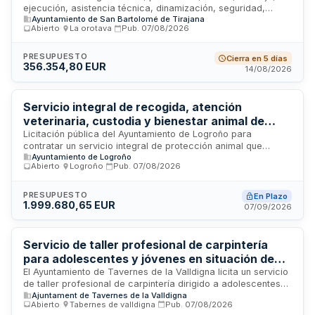
ejecución, asistencia técnica, dinamización, seguridad,
San Bartolomé de Tirajana
Ayuntamiento de San Bartolomé de Tirajana
prevención, infraestructuras auxiliares, atención al público,
Abierto
·
La orotava
·
Pub.
07/08/2026
catering y desmontaje del evento juvenil y cultural
denominado Maspaterror 2026. El Ayuntamiento de San
Bartolomé de Tirajana licita este servicio mediante división
PRESUPUESTO
Cierra en 5 días
356.354,80 EUR
en seis lotes funcionales que abarcan producción técnica,
14/08/2026
programación de actividades, Casa del Terror, seguridad,
infraestructuras temporales y atención al público. La
prestación incluye cobertura integral de todas las zonas del
Servicio integral de recogida, atención
evento, equipamiento profesional, personal técnico
veterinaria, custodia y bienestar animal de
especializado y servicios complementarios necesarios para
compañía en Logroño
Licitación pública del Ayuntamiento de Logroño para
el desarrollo correcto del evento.
contratar un servicio integral de protección animal que
Ayuntamiento de Logroño
incluye recogida de animales domésticos, atención
Abierto
·
Logroño
·
Pub.
07/08/2026
veterinaria, custodia temporal, promoción del bienestar
animal y gestión de refugio. El contratista será responsable
de la captura, cuidado sanitario, alojamiento seguro y
PRESUPUESTO
En Plazo
1.999.680,65 EUR
fomento de la adopción responsable en el municipio de
07/09/2026
Logroño, trabajando bajo supervisión municipal y normativa
de protección animal vigente.
Servicio de taller profesional de carpintería
para adolescentes y jóvenes en situación de
vulnerabilidad social - Ayuntamiento de
El Ayuntamiento de Tavernes de la Valldigna licita un servicio
de taller profesional de carpintería dirigido a adolescentes
Tavernes de la Valldigna
Ajuntament de Tavernes de la Valldigna
entre 14 y 18 años y jóvenes hasta 25 años que presentan
Abierto
·
Tabernes de valldigna
·
Pub.
07/08/2026
absentismo escolar, problemas disciplinarios, medidas