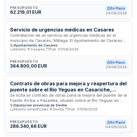
judiciales con contenido formativo o desmotivación
educativa. El taller busca proporcionar formación profesional
PRESUPUESTO
En Plazo
62.219,01 EUR
práctica e intervención socioeducativa a menores en
24/08/2026
situación de riesgo de exclusión social, con duración de un
año prorrogable hasta tres años.
Servicio de urgencias médicas en Casares
Contratación de un servicio de urgencias médicas en el
municipio de Casares, Málaga. El Ayuntamiento de Casares
Ayuntamiento de Casares
licita mediante procedimiento abierto la prestación de
Abierto
·
Casares
·
Pub.
07/08/2026
servicios médicos de urgencia. El contratista deberá
disponer de profesionales sanitarios colegiados conforme a
la Ley de ordenación de profesiones sanitarias, manteniendo
PRESUPUESTO
En Plazo
364.800,00 EUR
la experiencia acreditada en el proceso de adjudicación. El
24/08/2026
servicio incluye la utilización de instalaciones municipales y
se ejecutará bajo supervisión del Departamento de
Contratación del Ayuntamiento.
Contrato de obras para mejora y reapertura del
puente sobre el Río Yeguas en Casariche,
Sevilla
Se licita un contrato de obras para la mejora del puente de la
Fuente Arriba o Pasadilla, situado sobre el Río Yeguas en
Diputación provincial de Sevilla
Casariche, Sevilla, con el objetivo de permitir su reapertura
Abierto simplificado
·
Sevilla
·
Pub.
07/08/2026
al uso público e incrementar la calidad en la movilidad de la
ciudadanía de la zona. El contrato se adjudica mediante
procedimiento abierto simplificado y se tramita con carácter
PRESUPUESTO
En Plazo
286.340,66 EUR
ordinario.
04/09/2026