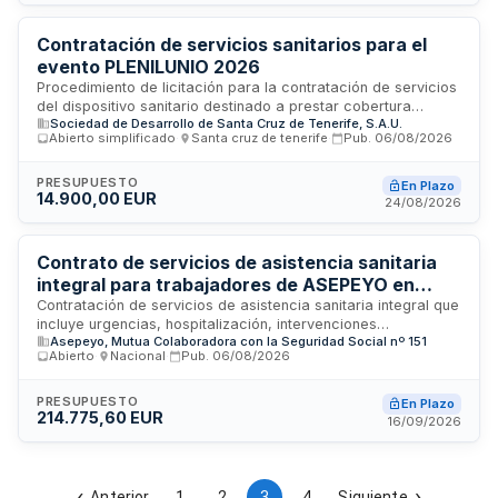
técnicas establecidas en el pliego.
Contratación de servicios sanitarios para el
evento PLENILUNIO 2026
Procedimiento de licitación para la contratación de servicios
del dispositivo sanitario destinado a prestar cobertura
Sociedad de Desarrollo de Santa Cruz de Tenerife, S.A.U.
asistencial en el evento PLENILUNIO 2026. La entidad
Abierto simplificado
·
Santa cruz de tenerife
·
Pub.
06/08/2026
contratante es la Sociedad de Desarrollo de Santa Cruz de
Tenerife, S.A.U. El contrato incluye la prestación de servicios
sanitarios conforme a las especificaciones técnicas
PRESUPUESTO
En Plazo
14.900,00 EUR
contenidas en el Pliego de Prescripciones Técnicas
24/08/2026
Particulares. El presupuesto base de licitación se indica en el
Cuadro de Características del pliego e incluye el Impuesto
General Indirecto Canario.
Contrato de servicios de asistencia sanitaria
integral para trabajadores de ASEPEYO en
Salamanca
Contratación de servicios de asistencia sanitaria integral que
incluye urgencias, hospitalización, intervenciones
Asepeyo, Mutua Colaboradora con la Seguridad Social nº 151
quirúrgicas, consultas externas y pruebas diagnósticas en la
Abierto
·
Nacional
·
Pub.
06/08/2026
provincia de Salamanca. El servicio se destina a los
trabajadores al servicio de empresas asociadas a ASEPEYO,
Mutua Colaboradora con la Seguridad Social, así como a
PRESUPUESTO
En Plazo
214.775,60 EUR
trabajadores por cuenta propia adheridos y beneficiarios de
16/09/2026
otras mutuas colaboradoras según convenios específicos.
Se busca garantizar una gestión unificada de la asistencia
sanitaria mediante un único proveedor que evite demoras,
visitas redundantes y mejore la eficacia en el seguimiento y
Anterior
1
2
3
4
Siguiente