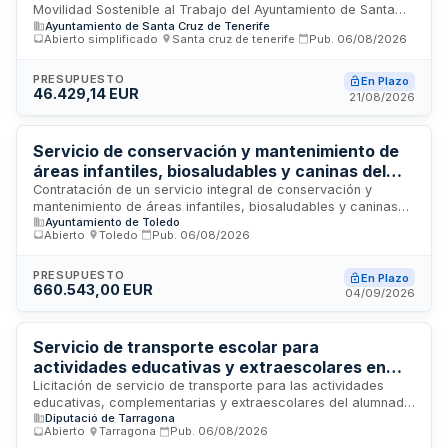
Movilidad Sostenible al Trabajo del Ayuntamiento de Santa
Ayuntamiento de Santa Cruz de Tenerife
Cruz de Tenerife, en cumplimiento de la Ley 9/2025 de
Abierto simplificado
·
Santa cruz de tenerife
·
Pub.
06/08/2026
Movilidad Sostenible. El servicio incluye análisis de sistemas
de transporte, gestión de datos de movilidad, evaluación de
accesibilidad universal y seguridad vial urbana. El contratista
PRESUPUESTO
En Plazo
46.429,14 EUR
debe disponer de equipo multidisciplinar con experiencia en
21/08/2026
sistemas de información geográfica, análisis de
desplazamientos, accesibilidad y seguridad vial.
Servicio de conservación y mantenimiento de
áreas infantiles, biosaludables y caninas del
Ayuntamiento de Toledo
Contratación de un servicio integral de conservación y
mantenimiento de áreas infantiles, biosaludables y caninas
Ayuntamiento de Toledo
gestionadas por el Ayuntamiento de Toledo. El contrato
Abierto
·
Toledo
·
Pub.
06/08/2026
comprende trabajos de limpieza, conservación preventiva y
actuaciones extraordinarias en las zonas verdes de uso
público destinadas al esparcimiento y actividades de la
PRESUPUESTO
En Plazo
660.543,00 EUR
ciudadanía. La prestación se ejecutará durante dos años en
04/09/2026
las instalaciones municipales ubicadas en Toledo.
Servicio de transporte escolar para
actividades educativas y extraescolares en
centros de educación especial de la Diputación
Licitación de servicio de transporte para las actividades
educativas, complementarias y extraescolares del alumnado
de Tarragona
Diputació de Tarragona
de tres centros de educación especial dependientes de la
Abierto
·
Tarragona
·
Pub.
06/08/2026
Diputación de Tarragona. El servicio incluye desplazamientos