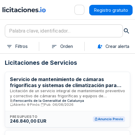
Registro gratuito
Filtros
Orden
Crear alerta
Licitaciones de Servicios
Servicio de mantenimiento de cámaras
frigoríficas y sistemas de climatización para
explotaciones turísticas de Ferrocarrils de la
Licitación de un servicio integral de mantenimiento preventivo
y correctivo de cámaras frigoríficas y equipos de
Generalitat de Catalunya
Ferrocarrils de la Generalitat de Catalunya
climatización pertenecientes a las instalaciones turísticas de
Abierto
·
Pinós
·
Pub.
06/08/2026
Ferrocarrils de la Generalitat de Catalunya. El contrato
engloba el mantenimiento técnico, reparación, inspecciones
periódicas y gestión de sistemas de refrigeración y
PRESUPUESTO
Anuncio Previo
246.840,00 EUR
acondicionamiento de aire. La prestación del servicio se
dirigirá a garantizar el correcto funcionamiento de estas
instalaciones, esenciales para la conservación de alimentos