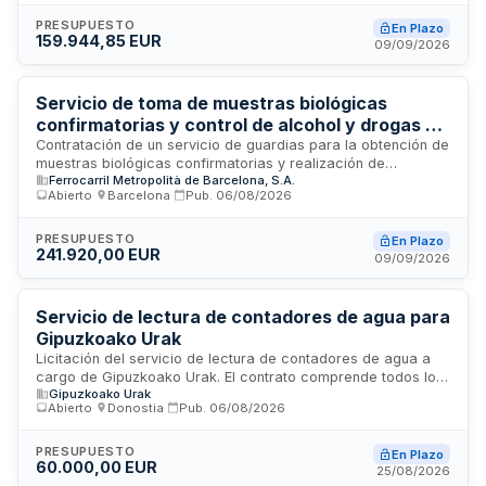
a instalaciones para actividades periódicas como
hidroterápia y equinoterápia, excursiones de mano o día
PRESUPUESTO
En Plazo
159.944,85 EUR
completo, y desplazamientos a colonias. Los vehículos
09/09/2026
deberán estar adaptados para el transporte de personas
con movilidad reducida conforme a normativa vigente. El
contrato se estructura en tres lotes diferenciados según el
Servicio de toma de muestras biológicas
centro educativo.
confirmatorias y control de alcohol y drogas en
trabajadores de Metro de Barcelona
Contratación de un servicio de guardias para la obtención de
muestras biológicas confirmatorias y realización de
Ferrocarril Metropolità de Barcelona, S.A.
controles de alcohol y drogas en trabajadores con síntomas
Abierto
·
Barcelona
·
Pub.
06/08/2026
de consumo durante la jornada laboral. El servicio se
ejecutará dentro del procedimiento de prevención de
lesiones y daños relacionados con incidentes en tiempo de
PRESUPUESTO
En Plazo
241.920,00 EUR
trabajo del personal de Ferrocarrils Metropolitans de
09/09/2026
Barcelona, con una duración de cuatro años desde la
formalización del contrato.
Servicio de lectura de contadores de agua para
Gipuzkoako Urak
Licitación del servicio de lectura de contadores de agua a
cargo de Gipuzkoako Urak. El contrato comprende todos los
Gipuzkoako Urak
costes directos e indirectos necesarios para la ejecución del
Abierto
·
Donostia
·
Pub.
06/08/2026
servicio, incluyendo personal, medios técnicos, vehículos,
equipos informáticos y herramientas requeridas. El
contratista deberá asistir a las reuniones de trabajo que
PRESUPUESTO
En Plazo
60.000,00 EUR
determine la entidad y cumplir con las prescripciones
25/08/2026