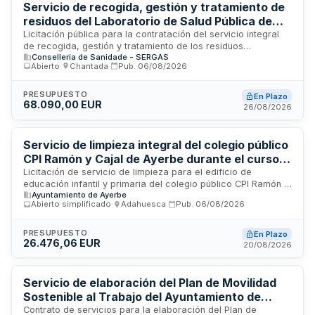
y confort climático en los espacios de explotación turística
Servicio de recogida, gestión y tratamiento de
de la entidad adjudicante.
residuos del Laboratorio de Salud Pública de
Galicia
Licitación pública para la contratación del servicio integral
de recogida, gestión y tratamiento de los residuos
Consellería de Sanidade - SERGAS
generados por el Laboratorio de Salud Pública de Galicia,
Abierto
·
Chantada
·
Pub.
06/08/2026
dependiente de la Consellería de Sanidade a través de
SERGAS. El contrato incluye la retirada periódica de residuos,
su clasificación, transporte y disposición final conforme a la
PRESUPUESTO
En Plazo
68.090,00 EUR
normativa ambiental y sanitaria aplicable. Se trata de un
26/08/2026
servicio esencial para garantizar la correcta gestión de
desechos sanitarios y de laboratorio, minimizando riesgos
ambientales y cumpliendo con la legislación de protección
Servicio de limpieza integral del colegio público
medioambiental vigente.
CPI Ramón y Cajal de Ayerbe durante el curso
escolar 2026-2027
Licitación de servicio de limpieza para el edificio de
educación infantil y primaria del colegio público CPI Ramón y
Ayuntamiento de Ayerbe
Cajal ubicado en Ayerbe. El contrato incluye labores diarias
Abierto simplificado
·
Adahuesca
·
Pub.
06/08/2026
de barrido, fregado, desempolvado, limpieza de servicios e
instalaciones sanitarias, mantenimiento de papeleras y
reposición de suministros de higiene. El servicio se ejecutará
PRESUPUESTO
En Plazo
26.476,06 EUR
de lunes a viernes respetando el horario lectivo, durante el
20/08/2026
curso 2026-2027. El adjudicatario deberá obtener el
reconocimiento de etiqueta europea ecológica de servicios
de limpieza y subrogar el personal actual del colegio
Servicio de elaboración del Plan de Movilidad
conforme al Convenio Colectivo de Limpieza de Huesca.
Sostenible al Trabajo del Ayuntamiento de
Santa Cruz de Tenerife
Contrato de servicios para la elaboración del Plan de